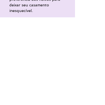
deixar seu casamento
inesquecível.
Cantoras que atuam há anos
em cerimonias de casamentos
e eventos, sendo uma opção
para quem precisa apenas de
voz e violão feminina.
Timbre de voz que trafega em
várias regiões, conta com um
repertório de bom gosto que
começa na MPB e alterna
entre o crossover ao pop
internacional.
SOBRE A