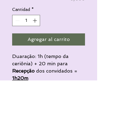
Cantidad
*
Agregar al carrito
Duaração: 1h (tempo da
ceriônia) + 20 min para
Recepção
dos convidados =
1h20m
Para os noivos que desejam
ter uma trilha sonora mais
sofisticada na cerimônia, esse
formato é ideal.
A combinação das
vozes