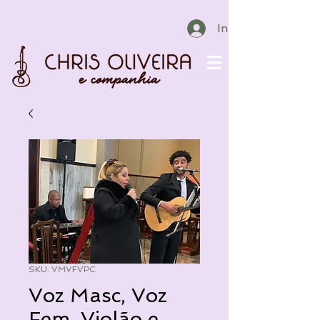
Iniciar sesión
SKU: VMVFVPC
Voz Masc, Voz
Fem, Violão e