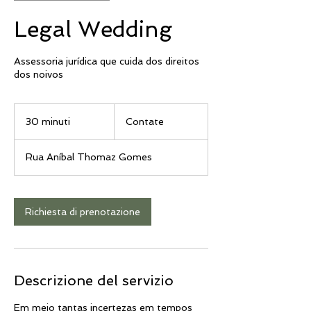
Legal Wedding
Assessoria jurídica que cuida dos direitos
dos noivos
Contate
30 minuti
3
Contate
0
m
Rua Aníbal Thomaz Gomes
i
n
u
t
Richiesta di prenotazione
i
Descrizione del servizio
Em meio tantas incertezas em tempos