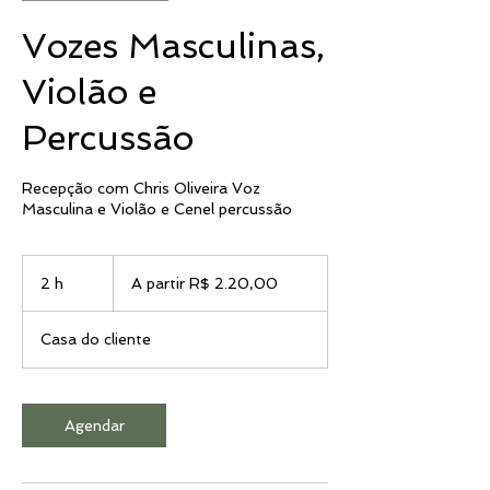
Vozes Masculinas,
Violão e
Percussão
Recepção com Chris Oliveira Voz
Masculina e Violão e Cenel percussão
A
partir
2 h
2
A partir R$ 2.20,00
R$
2.20,00
h
Casa do cliente
Agendar